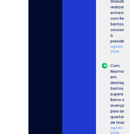
GloboNews
realizam
entrevista
com Renan
Santos,
concorrente
à
presidência.
agosto 7,
2026
Com
Neymar
em
destaque,
Santos
supera o
Remo e
avança
para as
quartas
de final.
agosto 6,
2026