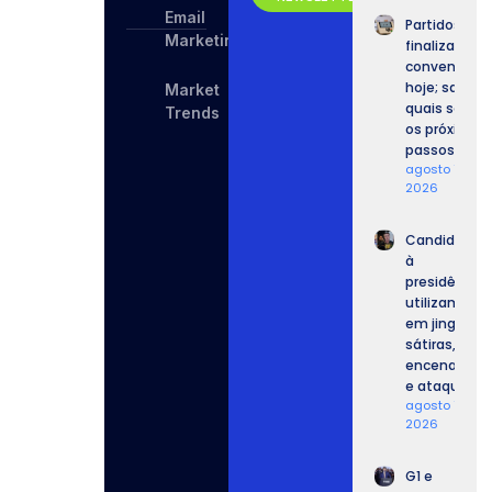
Email
Partidos
Marketing
finalizam
convenções
hoje; saiba
Market
quais serão
Trends
os próximos
passos.
agosto 7,
2026
Candidatos
à
presidência
utilizam IA
em jingles,
sátiras,
encenações
e ataques.
agosto 7,
2026
G1 e