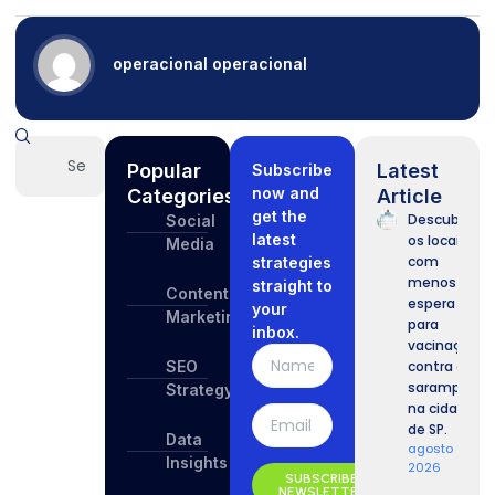
operacional operacional
Popular
Latest
Subscribe
now and
Categories
Article
get the
Descubra
Social
latest
os locais
Media
com
strategies
menos
straight to
Content
espera
your
Marketing
para
inbox.
vacinação
SEO
contra o
sarampo
Strategy
na cidade
de SP.
Data
agosto 8,
Insights
2026
SUBSCRIBE
NEWSLETTER