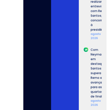
realizam
entrevista
com Renan
Santos,
concorrente
à
presidência.
agosto 7,
2026
Com
Neymar
em
destaque,
Santos
supera o
Remo e
avança
para as
quartas
de final.
agosto 6,
2026