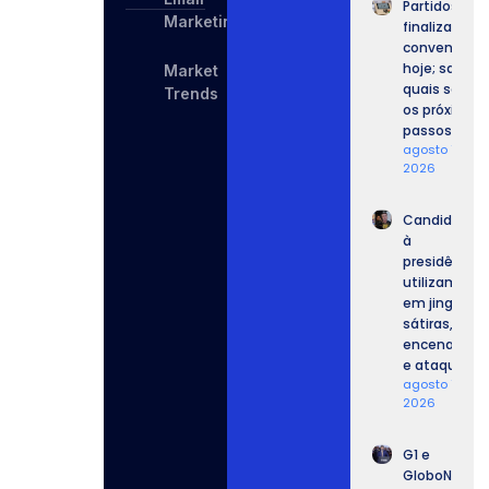
Partidos
Marketing
finalizam
convenções
hoje; saiba
Market
quais serão
Trends
os próximos
passos.
agosto 7,
2026
Candidatos
à
presidência
utilizam IA
em jingles,
sátiras,
encenações
e ataques.
agosto 7,
2026
G1 e
GloboNews