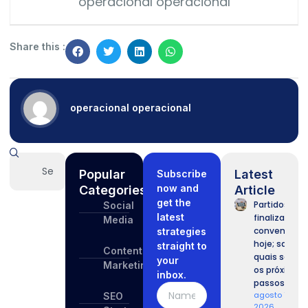
operacional operacional
Share this :
operacional operacional
Popular
Latest
Subscribe
now and
Categories
Article
get the
Partidos
Social
latest
finalizam
Media
convenções
strategies
hoje; saiba
straight to
Content
quais serão
your
Marketing
os próximos
inbox.
passos.
agosto 7,
SEO
2026