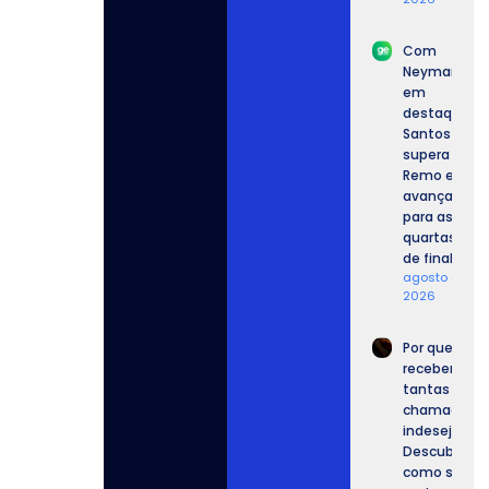
Com
Neymar
em
destaque,
Santos
supera o
Remo e
avança
para as
quartas
de final.
agosto 6,
2026
Por que
recebemos
tantas
chamadas
indesejadas
Descubra
como se