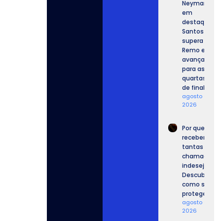
Neymar
em
destaque,
Santos
supera o
Remo e
avança
para as
quartas
de final.
agosto 6,
2026
Por que
recebemos
tantas
chamadas
indesejadas
Descubra
como se
proteger.
agosto 6,
2026