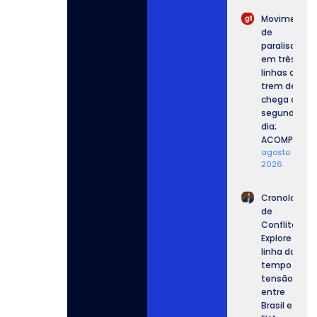
Movimento
de
paralisação
em três
linhas de
trem de SP
chega ao
segundo
dia;
ACOMPANHE.
agosto 6,
2026
Cronologia
de
Conflitos:
Explore a
linha do
tempo da
tensão
entre
Brasil e