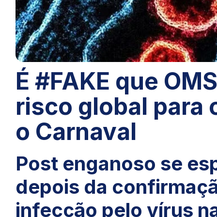
É #FAKE que OMS 
risco global para
o Carnaval
Post enganoso se es
depois da confirmaçã
infecção pelo vírus n