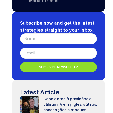
Market Trends
Subscribe now and get the latest
strategies straight to your inbox.
SUBSCRIBE NEWSLETTER
Latest Article
Candidatos à presidência
utilizam IA em jingles, sátiras,
encenações e ataques.