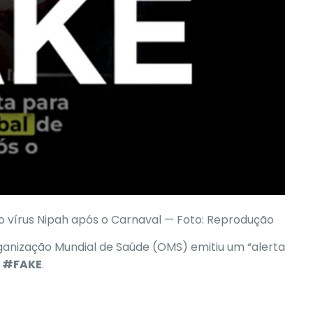
o vírus Nipah após o Carnaval — Foto: Reprodução
rganização Mundial de Saúde (OMS) emitiu um “alerta
É #FAKE
.