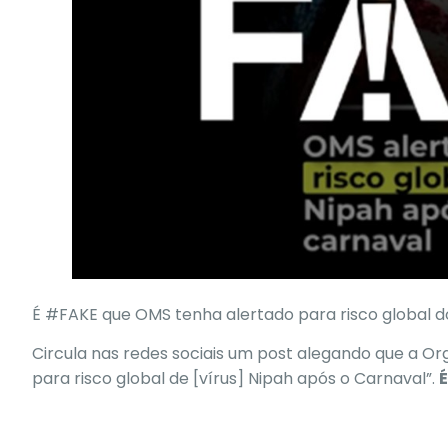
É #FAKE que OMS tenha alertado para risco global d
Circula nas redes sociais um post alegando que a O
para risco global de [vírus] Nipah após o Carnaval”.