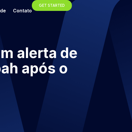
GET STARTED
ade
Contato
m alerta de
pah após o