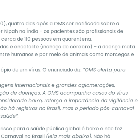
0), quatro dias após a
OMS ser notificada sobre a
r Nipah
na Índia – os pacientes são profissionais de
cerca de 110 pessoas em quarentena.
udas e encefalite (inchaço do cérebro) – a doença mata
 entre humanos e por meio de animais como morcegos e
pio de um vírus. O enunciado diz:
“OMS alerta para
agens internacionais e grandes aglomerações,
eração de doenças. A OMS acompanha casos do vírus
onsiderado baixo, reforça a importância da vigilância e
ão há registros no Brasil, mas o período pós-carnaval
 saúde”
.
 risco para a saúde pública global é baixo
e não fez
Carnaval no Brasil
(leia mais abaixo)
. Não há