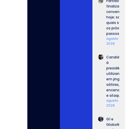
Partidos
finalizam
convenções
hoje; saiba
quais serão
os próximos
passos.
agosto 7,
2026
Candidatos
à
presidência
utilizam IA
em jingles,
sátiras,
encenações
e ataques.
agosto 7,
2026
G1 e
GloboNews