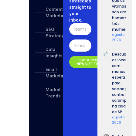
que as
strategies
vítimas
straight to
Content
são um
your
Marketing
homem e
inbox.
três
SEO
mulheres.
agosto 8,
Strategy
2026
Data
Descubra
Insights
os locais
SUBSCRIBE
NEWSLETTER
com
Email
menos
Marketing
espera
para
vacinação
Market
contra o
Trends
sarampo
na cidade
de SP.
agosto 8,
2026