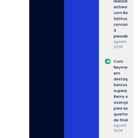
realizam
entrevista
com Renan
Santos,
concorrente
à
presidência.
agosto 7,
2026
Com
Neymar
em
destaque,
Santos
supera o
Remo e
avança
para as
quartas
de final.
agosto 6,
2026