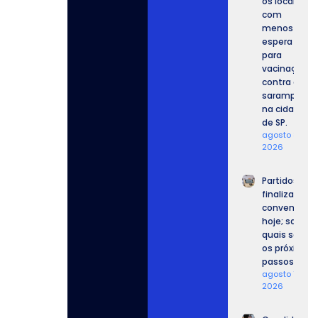
os locais
com
menos
espera
para
vacinação
contra o
sarampo
na cidade
de SP.
agosto 8,
2026
Partidos
finalizam
convenções
hoje; saiba
quais serão
os próximos
passos.
agosto 7,
2026