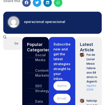
Share this :
operacional operacional
Popular
Latest
Subscribe
now and
Categories
Article
get the
Pai de
Social
latest
Lionel
Media
Messi
strategies
falece
straight to
Content
aos 68
your
Marketing
anos na
inbox.
Argentina
agosto 9,
SEO
2026
Strategy
Helicóptero
Data