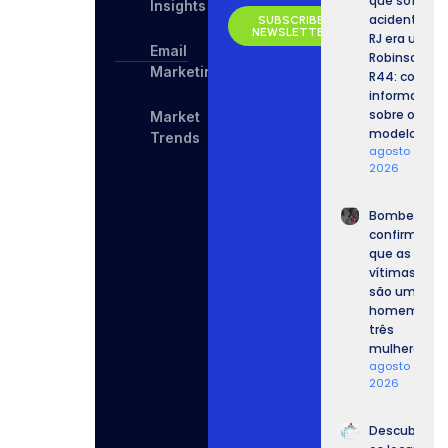
que sofreu
Insights
acidente no
SUBSCRIBE
NEWSLETTER
RJ era um
Email
Robinson
Marketing
R44: confira
informaçõe
sobre o
Market
modelo.
Trends
agosto 9,
2026
Bombeiros
confirmam
que as
vítimas
são um
homem e
três
mulheres.
agosto 8,
2026
Descubra