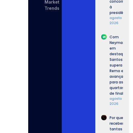
concorrente
Market
à
Trends
presidência.
agosto 7,
2026
Com
Neymar
em
destaque,
Santos
supera o
Remo e
avança
para as
quartas
de final.
agosto 6,
2026
Por que
recebemos
tantas