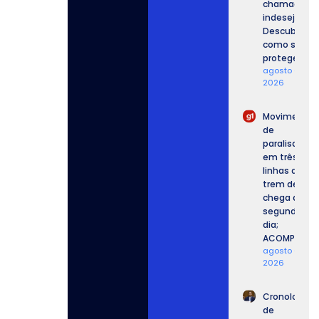
chamadas
indesejadas
Descubra
como se
proteger.
agosto 6,
2026
Movimento
de
paralisação
em três
linhas de
trem de SP
chega ao
segundo
dia;
ACOMPANHE.
agosto 6,
2026
Cronologia
de