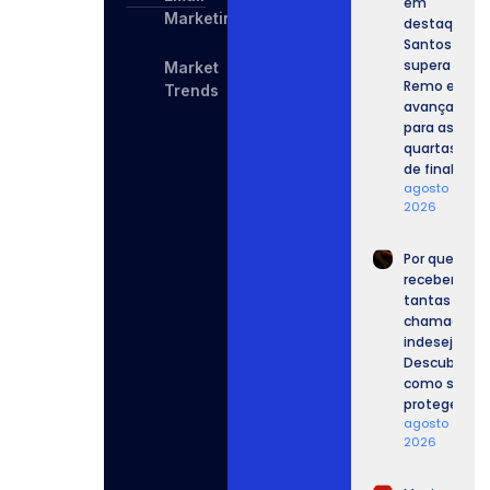
em
Marketing
destaque,
Santos
supera o
Market
Remo e
Trends
avança
para as
quartas
de final.
agosto 6,
2026
Por que
recebemos
tantas
chamadas
indesejadas
Descubra
como se
proteger.
agosto 6,
2026