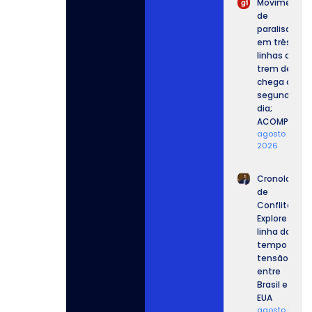
Movimento
de
paralisação
em três
linhas de
trem de SP
chega ao
segundo
dia;
ACOMPANHE.
agosto 6,
2026
Cronologia
de
Conflitos:
Explore a
linha do
tempo da
tensão
entre
Brasil e
EUA
agosto 5,