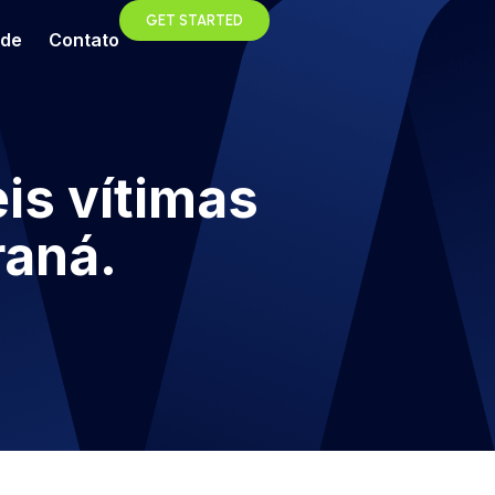
GET STARTED
ade
Contato
is vítimas
raná.