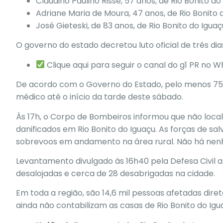
Claudino Paulino Risse,
57 anos, de Rio Bonito do 
Adriane Maria de Moura
, 47 anos, de Rio Bonito 
José Gieteski,
de 83 anos, de Rio Bonito do Iguaç
O governo do estado decretou luto oficial de três di
Clique aqui para seguir o canal do g1 PR no 
De acordo com o Governo do Estado,
pelo menos 75
médico até o início da tarde deste sábado.
Às 17h, o Corpo de Bombeiros informou que não loca
danificados em Rio Bonito do Iguaçu. As forças de 
sobrevoos em andamento na área rural.
Não há nen
Levantamento divulgado às 16h40 pela Defesa Civil 
desalojadas e cerca de 28 desabrigadas na cidade.
Em toda a região, são 14,6 mil pessoas afetadas dir
ainda não contabilizam as casas de Rio Bonito do Igu