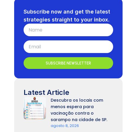
Subscribe now and get the latest
strategies straight to your inbox.
SUBSCRIBE NEWSLETTER
Latest Article
Descubra os locais com
menos espera para
vacinação contra o
sarampo na cidade de SP.
agosto 8, 2026