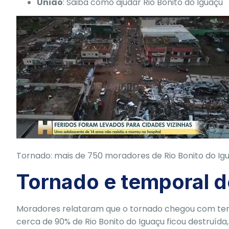
União
:
Saiba como ajudar Rio Bonito do Iguaçu
Tornado: mais de 750 moradores de Rio Bonito do Igu
Tornado e temporal d
Moradores relataram que o tornado chegou com tempo
cerca de 90% de Rio Bonito do Iguaçu ficou destruíd