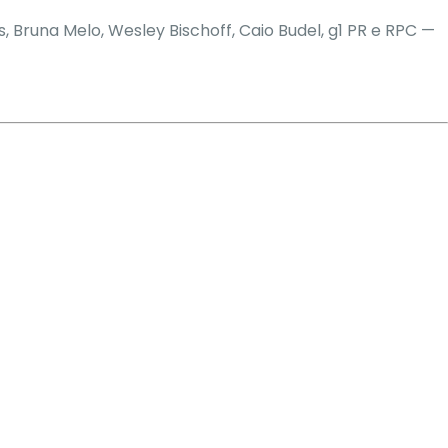
s,
Bruna Melo
,
Wesley Bischoff
,
Caio Budel
, g1 PR e RPC
—