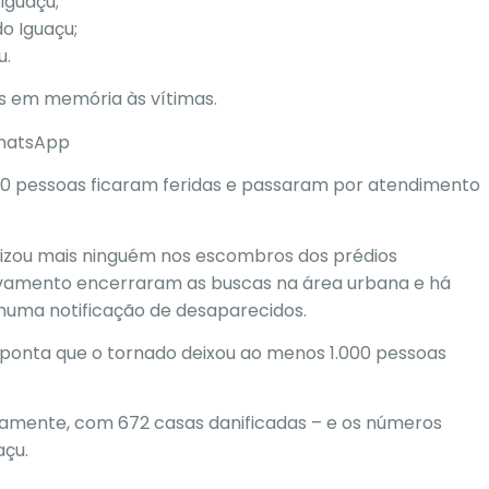
Iguaçu;
do Iguaçu;
u.
as em memória às vítimas.
WhatsApp
0 pessoas ficaram feridas
e passaram por atendimento
lizou mais ninguém nos escombros dos prédios
salvamento encerraram as buscas na área urbana e há
huma notificação de desaparecidos.
aponta que o tornado deixou ao menos 1.000 pessoas
etamente, com 672 casas danificadas – e os números
açu.