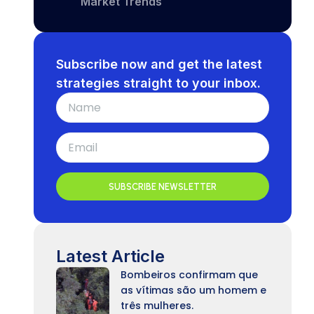
Market Trends
Subscribe now and get the latest
strategies straight to your inbox.
SUBSCRIBE NEWSLETTER
Latest Article
Bombeiros confirmam que
as vítimas são um homem e
três mulheres.