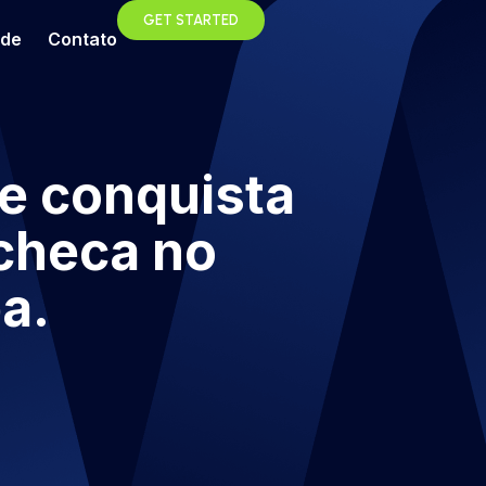
GET STARTED
ade
Contato
 e conquista
Tcheca no
a.