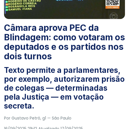
Câmara aprova PEC da
Blindagem: como votaram os
deputados e os partidos nos
dois turnos
Texto permite a parlamentares,
por exemplo, autorizarem prisão
de colegas — determinadas
pela Justiça — em votação
secreta.
Por
Gustavo Petró
, g1
— São Paulo
16/09/2025 21h12
Atualizado
17/09/2025