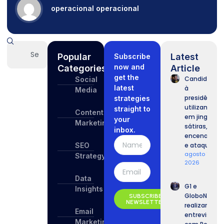
operacional operacional
Popular
Latest
Subscribe
now and
Categories
Article
get the
Candidatos
Social
latest
à
Media
presidência
strategies
utilizam IA
straight to
Content
em jingles,
your
Marketing
sátiras,
inbox.
encenações
SEO
e ataques.
agosto 7,
Strategy
2026
Data
G1 e
Insights
GloboNews
SUBSCRIBE
NEWSLETTER
realizam
Email
entrevista
Marketing