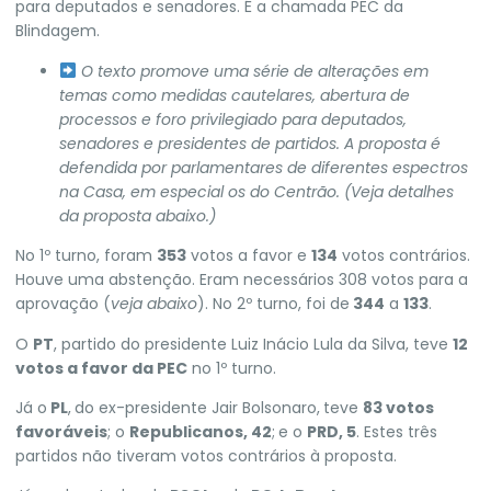
para deputados e senadores.
É a chamada PEC da
Blindagem.
O texto promove uma série de alterações em
temas como medidas cautelares, abertura de
processos e foro privilegiado para deputados,
senadores e presidentes de partidos. A proposta é
defendida por parlamentares de diferentes espectros
na Casa, em especial os do Centrão.
(Veja detalhes
da proposta abaixo.)
No 1º turno, foram
353
votos a favor e
134
votos contrários.
Houve uma abstenção. Eram necessários 308 votos para a
aprovação (
veja abaixo
). No 2º turno, foi de
344
a
133
.
O
PT
, partido do presidente Luiz Inácio Lula da Silva, teve
12
votos a favor da PEC
no 1º turno.
Já o
PL
,
do ex-presidente Jair Bolsonaro,
teve
83 votos
favoráveis
; o
Republicanos, 42
;
e o
PRD, 5
. Estes três
partidos não tiveram votos contrários à proposta.