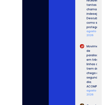
recebemos
tantas
chamadas
indesejadas
Descubra
como se
proteger.
agosto 6,
2026
Movimento
de
paralisação
em três
linhas de
trem de SP
chega ao
segundo
dia;
ACOMPANHE.
agosto 6,
2026