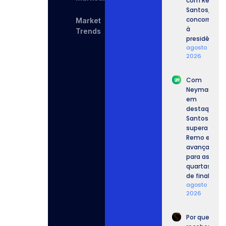
com Renan
Santos,
concorrente
Market
à
Trends
presidência.
agosto 7,
2026
Com
Neymar
em
destaque,
Santos
supera o
Remo e
avança
para as
quartas
de final.
agosto 6,
2026
Por que