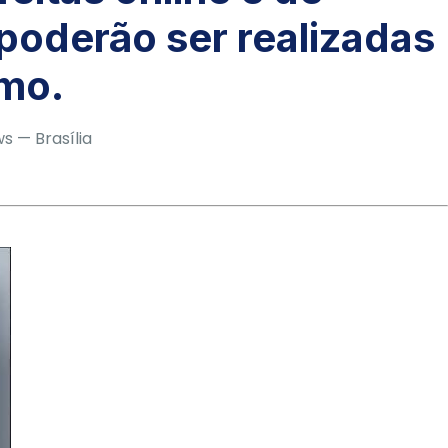
 poderão ser realizadas
omo.
ews
— Brasília