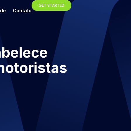
GET STARTED
ade
Contato
abelece
motoristas