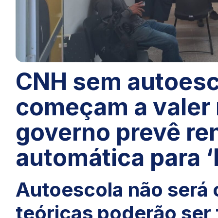
CNH sem autoesco
começam a valer
governo prevê r
automática para 
Autoescola não será o
teóricas poderão ser 