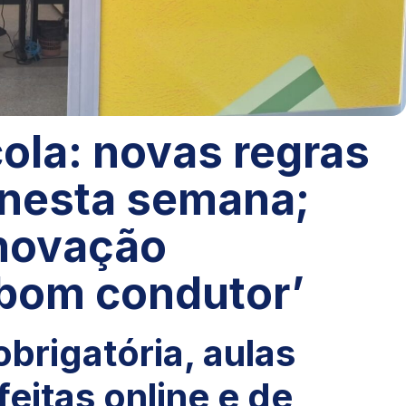
la: novas regras
 nesta semana;
enovação
‘bom condutor’
brigatória, aulas
feitas online e de