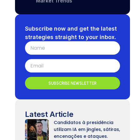
Market Trends
Subscribe now and get the latest
strategies straight to your inbox.
SUBSCRIBE NEWSLETTER
Latest Article
Candidatos à presidência
utilizam IA em jingles, sátiras,
encenações e ataques.