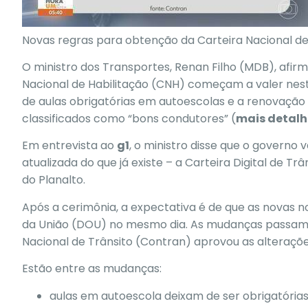
Novas regras para obtenção da Carteira Nacional d
O ministro dos Transportes, Renan Filho (MDB), afir
Nacional de Habilitação (CNH) começam a valer nest
de aulas obrigatórias em autoescolas e a renovaçã
classificados como “bons condutores”
(
mais detalh
Em entrevista ao
g1
, o ministro disse que o
governo va
atualizada do que já existe
– a Carteira Digital de Trâ
do Planalto.
Após a cerimônia, a expectativa é de que as novas n
da União (DOU) no mesmo dia.
As mudanças passam 
Nacional de Trânsito (Contran) aprovou as alteraç
Estão entre as mudanças:
aulas em autoescola deixam de ser obrigatórias