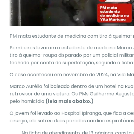
PM mata estudante de medicina com tiro à queima-ro
Bombeiros levaram o estudante de medicina Marco 
tiro à queima-roupa disparado por um policial militar
fechada por conta da superlotação, segundo a fich
O caso aconteceu em novembro de 2024, na Vila Mar
Marco Aurélio foi baleado dentro de um hotel na R
retrovisor de uma viatura. Os PMs Guilherme August
pelo homicídio
(leia mais abaixo.)
O jovem foi levado ao Hospital Ipiranga, que fica a 
cirurgia, ele sofreu duas paradas cardiorrespiratória
Na ficha de atendimento, de 13 páginas, consta