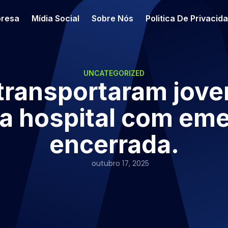
resa
Mídia Social
Sobre Nós
Politica De Privacid
UNCATEGORIZED
ransportaram jove
l a hospital com em
encerrada.
outubro 17, 2025