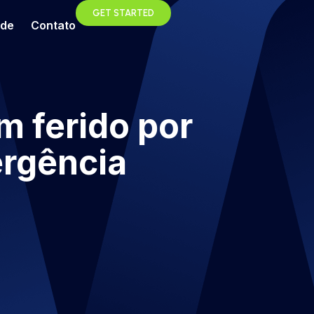
GET STARTED
ade
Contato
m ferido por
ergência