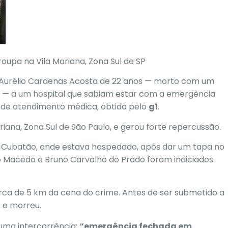
upa na Vila Mariana, Zona Sul de SP
Aurélio Cardenas Acosta de 22 anos —
morto com um
— a um hospital que sabiam estar com a emergência
a de atendimento médica, obtida pelo
g1
.
iana, Zona Sul de
São Paulo
, e gerou forte repercussão.
ua Cubatão, onde estava hospedado, após dar um tapa no
o Macedo e Bruno Carvalho do Prado foram indiciados
cerca de 5 km da cena do crime. Antes de ser submetido a
s e morreu.
 uma intercorrência:
“emergência fechada em