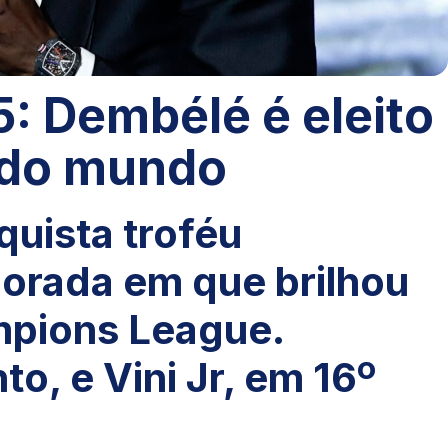
: Dembélé é eleito
 do mundo
uista troféu
porada em que brilhou
mpions League.
o, e Vini Jr, em 16º