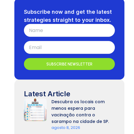
Subscribe now and get the latest
strategies straight to your inbox.
SUBSCRIBE NEWSLETTER
Latest Article
Descubra os locais com
menos espera para
vacinação contra o
sarampo na cidade de SP.
agosto 8, 2026