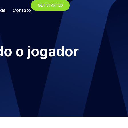
GET STARTED
ade
Contato
o o jogador