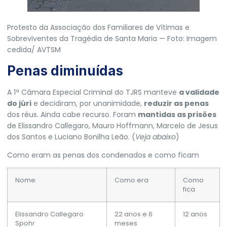
Protesto da Associação dos Familiares de Vítimas e
Sobreviventes da Tragédia de Santa Maria — Foto: Imagem
cedida/ AVTSM
Penas diminuídas
A 1ª Câmara Especial Criminal do TJRS manteve
a validade
do júri
e decidiram, por unanimidade,
reduzir as penas
dos réus. Ainda cabe recurso. Foram
mantidas as prisões
de Elissandro Callegaro, Mauro Hoffmann, Marcelo de Jesus
dos Santos e Luciano Bonilha Leão. (
Veja abaixo
)
Como eram as penas dos condenados e como ficam
Nome
Como era
Como
fica
Elissandro Callegaro
22 anos e 6
12 anos
Spohr
meses