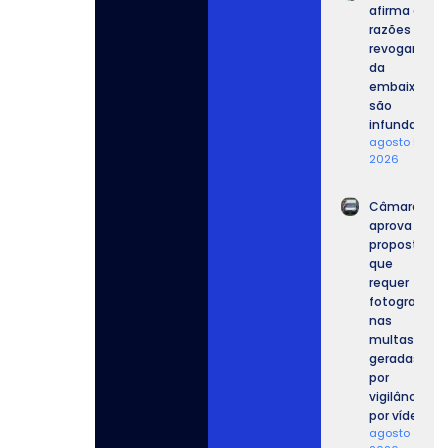
afirma que
razões para
revogar vist
da
embaixador
são
infundadas.
agosto 5,
2026
Câmara
aprova
proposta
que
requer
fotografia
nas
multas
geradas
por
vigilância
por vídeo.
agosto 4,