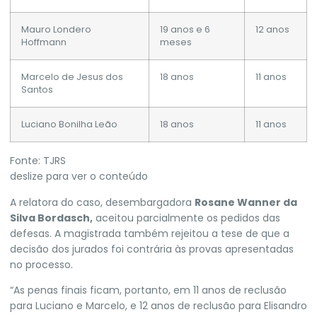
Mauro Londero
19 anos e 6
12 anos
Hoffmann
meses
Marcelo de Jesus dos
18 anos
11 anos
Santos
Luciano Bonilha Leão
18 anos
11 anos
Fonte: TJRS
deslize para ver o conteúdo
A relatora do caso, desembargadora
Rosane Wanner da
Silva Bordasch,
aceitou parcialmente os pedidos das
defesas. A magistrada também
rejeitou a tese de que a
decisão dos jurados foi contrária às provas apresentadas
no processo.
“As penas finais ficam, portanto, em 11 anos de reclusão
para Luciano e Marcelo, e 12 anos de reclusão para Elisandro