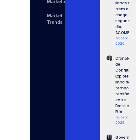
Marketing
linhas de
trem de SP
chega ao
Market
segundo
Trends
dia;
ACOMPANHE.
agosto 6,
2026
Cronologia
de
Conflitos:
Explore a
linha do
tempo da
tensão
entre
Brasil e
EUA
agosto 5,
2026
Governo