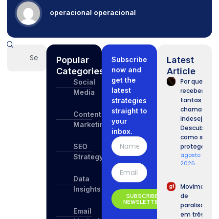
operacional operacional
Popular
Latest
Subscribe
now and
Categories
Article
get the
Por que
Social
latest
recebemos
Media
tantas
strategies
chamadas
straight to
Content
indesejadas
your
Marketing
Descubra
inbox.
como se
SEO
proteger.
agosto 6,
Strategy
2026
Data
Movimento
Insights
de
SUBSCRIBE
NEWSLETTER
paralisação
Email
em três