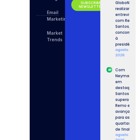
GloboNews
SUBSCRIBE
NEWSLETTER
realizam
Email
entrevista
Marketing
com Renan
Santos,
concorrente
Market
à
Trends
presidência.
agosto 7,
2026
Com
Neymar
em
destaque,
Santos
supera o
Remo e
avança
para as
quartas
de final.
agosto 6,
2026