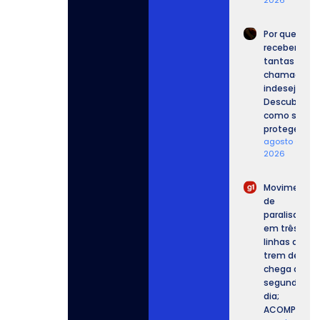
Por que
recebemos
tantas
chamadas
indesejadas
Descubra
como se
proteger.
agosto 6,
2026
Movimento
de
paralisação
em três
linhas de
trem de SP
chega ao
segundo
dia;
ACOMPANHE.