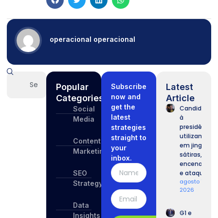
operacional operacional
Popular
Latest
Subscribe
now and
Categories
Article
get the
Candidatos
Social
latest
à
Media
presidência
strategies
utilizam IA
straight to
Content
em jingles,
your
Marketing
sátiras,
inbox.
encenações
SEO
e ataques.
agosto 7,
Strategy
2026
Data
G1 e
Insights