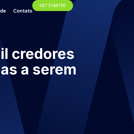
GET STARTED
ade
Contato
il credores
ias a serem