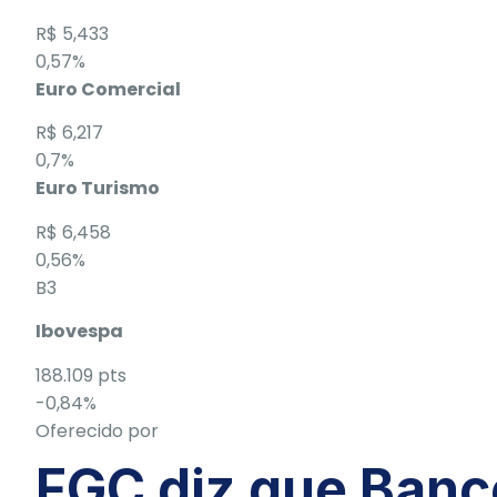
R$ 5,433
0,57%
Euro Comercial
R$ 6,217
0,7%
Euro Turismo
R$ 6,458
0,56%
B3
Ibovespa
188.109 pts
-0,84%
Oferecido por
FGC diz que Banc