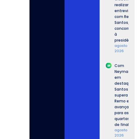
realizam
entrevista
com Renan
Santos,
concorrente
à
presidência.
agosto 7,
2026
Com
Neymar
em
destaque,
Santos
supera o
Remo e
avança
para as
quartas
de final.
agosto 6,
2026