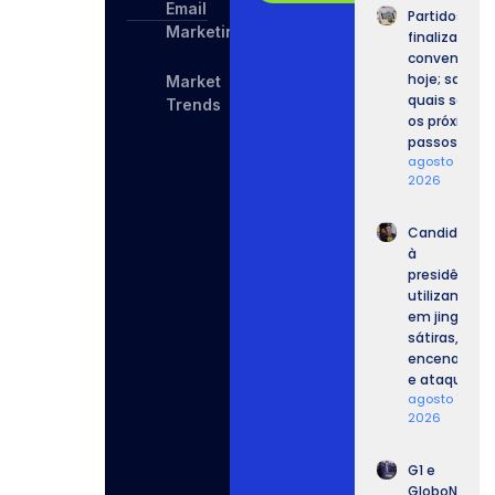
Email
Partidos
Marketing
finalizam
convenções
hoje; saiba
Market
quais serão
Trends
os próximos
passos.
agosto 7,
2026
Candidatos
à
presidência
utilizam IA
em jingles,
sátiras,
encenações
e ataques.
agosto 7,
2026
G1 e
GloboNews