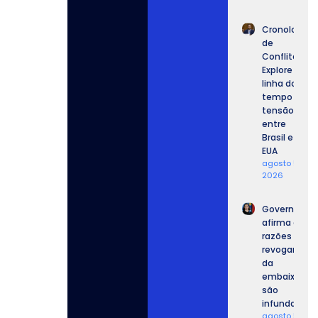
Cronologia
de
Conflitos:
Explore a
linha do
tempo da
tensão
entre
Brasil e
EUA
agosto 5,
2026
Governo
afirma que
razões para
revogar vist
da
embaixador
são
infundadas.
agosto 5,