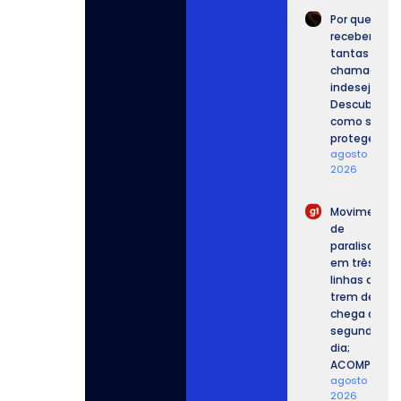
Por que
recebemos
tantas
chamadas
indesejadas
Descubra
como se
proteger.
agosto 6,
2026
Movimento
de
paralisação
em três
linhas de
trem de SP
chega ao
segundo
dia;
ACOMPANHE.
agosto 6,
2026