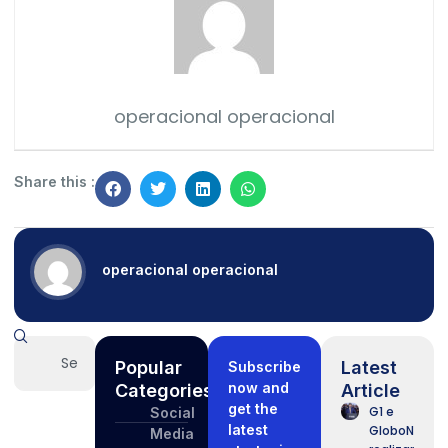
operacional operacional
Share this :
operacional operacional
Popular
Latest
Subscribe
now and
Categories
Article
get the
G1 e
Social
latest
GloboNews
Media