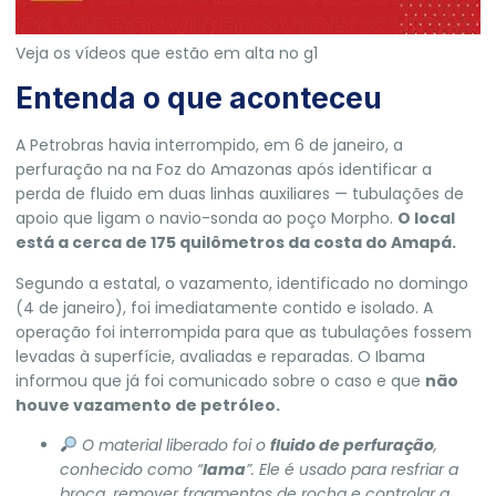
Veja os vídeos que estão em alta no g1
Entenda o que aconteceu
A
Petrobras
havia interrompido, em 6 de janeiro, a
perfuração na na Foz do Amazonas após identificar a
perda de fluido em duas linhas auxiliares — tubulações de
apoio que ligam o navio-sonda ao poço Morpho.
O local
está a cerca de 175 quilômetros da costa do Amapá.
Segundo a estatal, o vazamento, identificado no domingo
(4 de janeiro), foi imediatamente contido e isolado. A
operação foi interrompida para que as tubulações fossem
levadas à superfície, avaliadas e reparadas. O
Ibama
informou que já foi comunicado sobre o caso e que
não
houve vazamento de petróleo.
O material liberado foi o
fluido de perfuração
,
conhecido como “
lama
”. Ele é usado para resfriar a
broca, remover fragmentos de rocha e controlar a