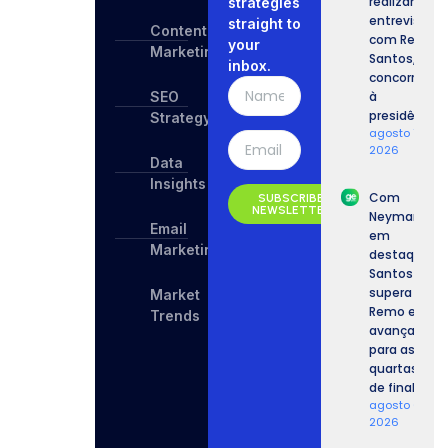
realizam
strategies
entrevista
straight to
Content
com Renan
your
Marketing
Santos,
inbox.
concorrente
SEO
à
presidência.
Strategy
agosto 7,
2026
Data
Insights
Com
SUBSCRIBE
NEWSLETTER
Neymar
Email
em
Marketing
destaque,
Santos
supera o
Market
Remo e
Trends
avança
para as
quartas
de final.
agosto 6,
2026