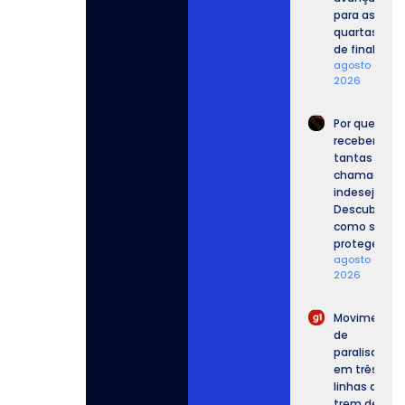
para as
quartas
de final.
agosto 6,
2026
Por que
recebemos
tantas
chamadas
indesejadas
Descubra
como se
proteger.
agosto 6,
2026
Movimento
de
paralisação
em três
linhas de
trem de SP