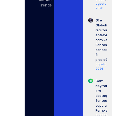
agosto 7,
Trends
2026
G1 e
GloboNews
realizam
entrevista
com Renan
Santos,
concorrente
à
presidência.
agosto 7,
2026
Com
Neymar
em
destaque,
Santos
supera o
Remo e
avança