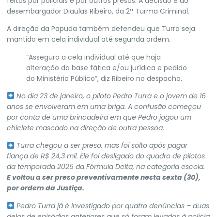
feitas por policiais e por outros presos
. A decisão é do
desembargador Diaulas Ribeiro, da 2ª Turma Criminal.
A direção da Papuda também defendeu que Turra seja
mantido em cela individual até segunda ordem.
“Asseguro a cela individual até que haja
alteração da base fática e/ou jurídica e pedido
do Ministério Público”, diz Ribeiro no despacho.
No dia 23 de janeiro,
o piloto Pedro Turra e o jovem de 16
anos se envolveram em uma briga
. A confusão começou
por conta de uma brincadeira em que Pedro jogou um
chiclete mascado na direção de outra pessoa.
Turra chegou a ser preso, mas foi solto após pagar
fiança de R$ 24,3 mil
. Ele foi desligado do quadro de pilotos
da temporada 2026 da Fórmula Delta, na categoria escola.
E voltou a ser preso preventivamente nesta sexta (30),
por ordem da Justiça.
Pedro Turra já é investigado por quatro denúncias
– duas
delas de episódios anteriores que só foram levados à polícia