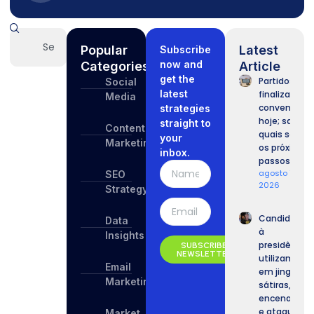
Popular
Latest
Subscribe
now and
Categories
Article
get the
Partidos
Social
latest
finalizam
Media
convenções
strategies
hoje; saiba
straight to
Content
quais serão
your
Marketing
os próximos
inbox.
passos.
agosto 7,
SEO
2026
Strategy
Candidatos
Data
à
Insights
presidência
SUBSCRIBE
NEWSLETTER
utilizam IA
Email
em jingles,
Marketing
sátiras,
encenações
e ataques.
Market