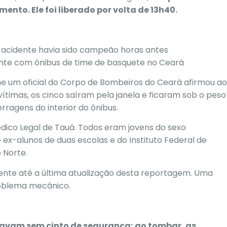
ento. Ele foi liberado por volta de 13h40.
acidente havia sido campeão horas antes
nte com ônibus de time de basquete no Ceará
me um oficial do Corpo de Bombeiros do Ceará afirmou ao
vítimas, os cinco saíram pela janela e ficaram sob o peso
rragens do interior do ônibus.
dico Legal de Tauá.
Todos eram jovens do sexo
e ex-alunos de duas escolas e do Instituto Federal de
 Norte.
nte até a última atualização desta reportagem. Uma
problema mecânico.
tavam sem cinto de segurança; ao tombar, as