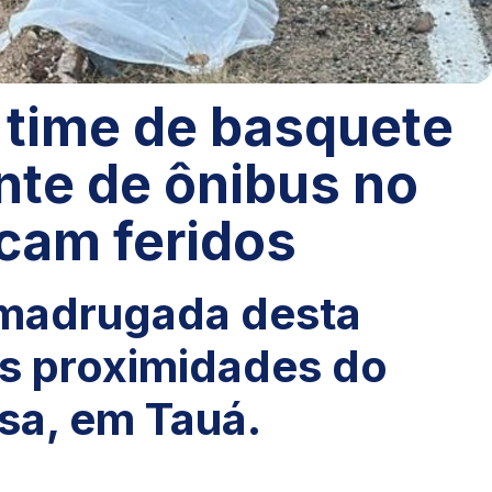
time de basquete
te de ônibus no
icam feridos
 madrugada desta
as proximidades do
esa, em Tauá.