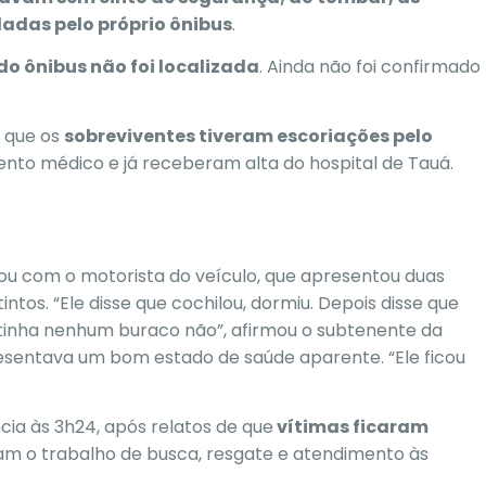
adas pelo próprio ônibus
.
do ônibus não foi localizada
. Ainda não foi confirmado
 que os
sobreviventes tiveram escoriações pelo
nto médico e já receberam alta do hospital de Tauá.
ou com o motorista do veículo, que apresentou duas
intos.
“Ele disse que cochilou, dormiu. Depois disse que
o tinha nenhum buraco não”
, afirmou o subtenente da
resentava um bom estado de saúde aparente. “Ele ficou
ia às 3h24, após relatos de que
vítimas ficaram
ram o trabalho de busca, resgate e atendimento às