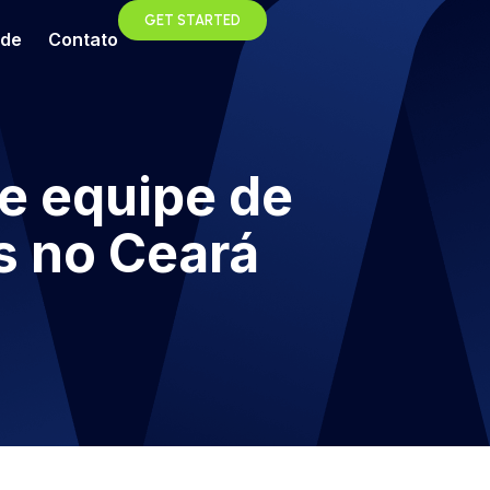
GET STARTED
ade
Contato
e equipe de
s no Ceará