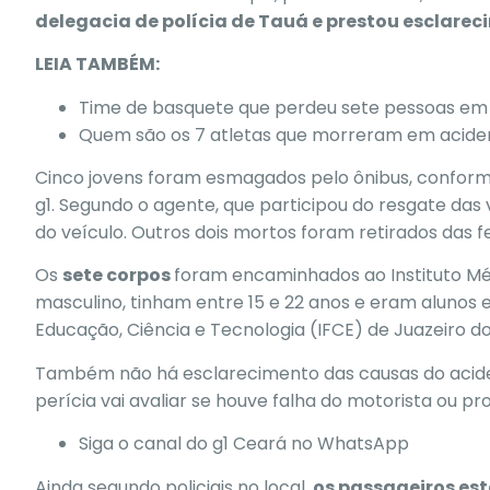
delegacia de polícia de Tauá e prestou esclarecim
LEIA TAMBÉM:
Time de basquete que perdeu sete pessoas em 
Quem são os 7 atletas que morreram em acide
Cinco jovens foram esmagados pelo ônibus
, confor
g1. Segundo o agente, que participou do resgate das 
do veículo. Outros dois mortos foram retirados das fe
Os
sete corpos
foram encaminhados ao Instituto Mé
masculino
, tinham entre 15 e 22 anos e eram alunos 
Educação, Ciência e Tecnologia (IFCE) de Juazeiro do
Também não há esclarecimento das causas do acide
perícia vai avaliar se houve falha do motorista ou 
Siga o canal do g1 Ceará no WhatsApp
Ainda segundo policiais no local,
os passageiros es